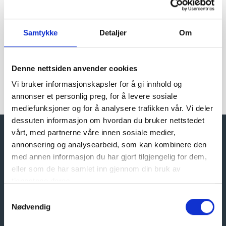
Project highlights
Aker BP’s recent breakthrough in
Samtykke
Detaljer
Om
the Yggdrasil field includes
contributions from our team
Denne nettsiden anvender cookies
24 Aug 25
Vi bruker informasjonskapsler for å gi innhold og
annonser et personlig preg, for å levere sosiale
mediefunksjoner og for å analysere trafikken vår. Vi deler
dessuten informasjon om hvordan du bruker nettstedet
vårt, med partnerne våre innen sosiale medier,
annonsering og analysearbeid, som kan kombinere den
med annen informasjon du har gjort tilgjengelig for dem,
eller som de har samlet inn gjennom din bruk av
VAT Reg. No.:
tjenestene deres.
NOR 926 624 121 MVA
Samtykkevalg
Nødvendig
Company details