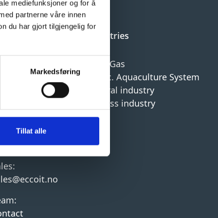
iale mediefunksjoner og for å
 med partnerne våre innen
u har gjort tilgjengelig for
ontact
Industries
hone:
Oil & Gas
Markedsføring
47 526 98 080
Recirc. Aquaculture System
Mineral industry
neral:
Process industry
ost@eccoit.no
FAQ
pport:
Tillat alle
upport@eccoit.no
les:
ales@eccoit.no
eam:
ontact