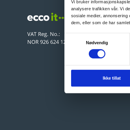
Vi bruker informasjonskapsler
analysere trafikken vår. Vi 
sosiale medier, annonsering 
dem, eller som de har samlet
VAT Reg. No.:
Samtykkevalg
NOR 926 624 121 MVA
Nødvendig
Ikke tillat