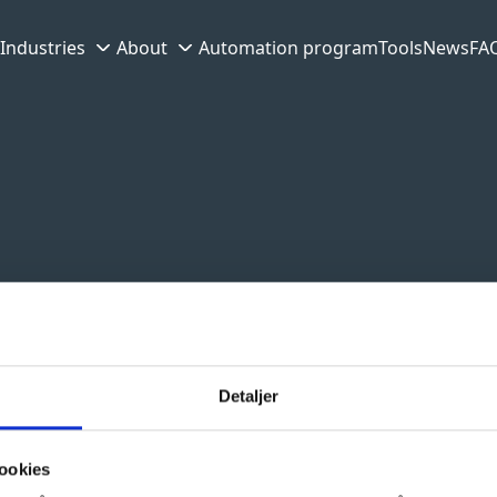
Industries
About
Automation program
Tools
News
FA
Detaljer
ookies