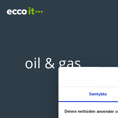
Skip
to
content
oil & gas
Samtykke
Denne nettsiden anvender c