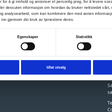
 for å gi innhold og annonser et personlig preg, for å levere sos
deler dessuten informasjon om hvordan du bruker nettstedet vårt,
og analysearbeid, som kan kombinere den med annen informasjon d
Company details
C
 inn gjennom din bruk av tjenestene deres.
Ecco it AS
P
Egenskaper
Statistikk
Strandsvingen 14A
+ 
4032 Stavanger
Ge
Norway
p
Su
tillat utvalg
s
Sa
s
T
C