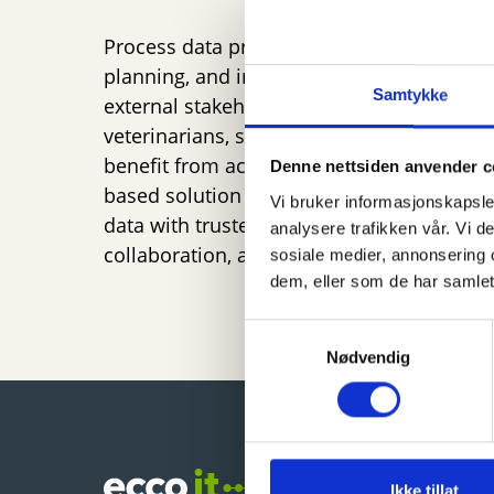
Process data provides value not only fo
planning, and integration with business sy
Samtykke
external stakeholders. These may include 
veterinarians, suppliers, and customers 
benefit from access to relevant operationa
Denne nettsiden anvender c
based solution empowers data owners to 
Vi bruker informasjonskapsler
data with trusted external parties, enabli
analysere trafikken vår. Vi 
collaboration, and improved decision-mak
sosiale medier, annonsering 
dem, eller som de har samlet
Samtykkevalg
Nødvendig
Ikke tillat