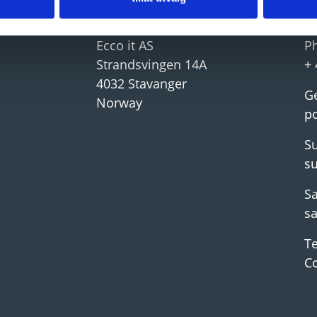
Company details
C
Ecco it AS
P
Strandsvingen 14A
+ 
4032 Stavanger
Ge
Norway
p
Su
s
Sa
s
T
C