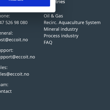
ontact
Industries
hone:
Oil & Gas
47 526 98 080
Recirc. Aquaculture System
Mineral industry
neral:
Process industry
ost@eccoit.no
FAQ
pport:
upport@eccoit.no
les:
ales@eccoit.no
eam:
ontact