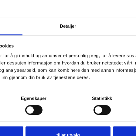
r production management,
stems, but also for
Detaljer
regulatory authorities,
– each of whom can
l insights. Our cloud-
ookies
securely share selected
 for å gi innhold og annonser et personlig preg, for å levere sos
ng transparency,
deler dessuten informasjon om hvordan du bruker nettstedet vårt,
ing.
og analysearbeid, som kan kombinere den med annen informasjon d
 inn gjennom din bruk av tjenestene deres.
Egenskaper
Statistikk
tillat utvalg