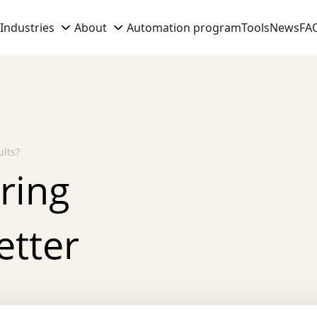
Industries
About
Automation program
Tools
News
FA
ults?
ring
etter