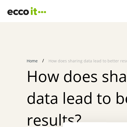
Skip
to
content
Home
How does sharing data lead to better res
How does sha
data lead to b
results?