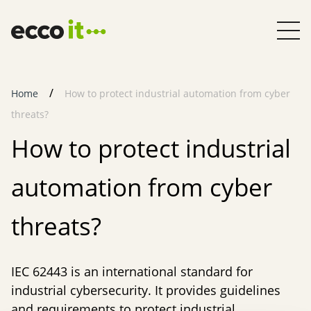
Skip
to
content
Home
How to protect industrial automation from cyber
threats?
How to protect industrial
automation from cyber
threats?
IEC 62443 is an international standard for
industrial cybersecurity. It provides guidelines
and requirements to protect industrial