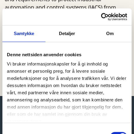
automation and control systems (IACS) from
cyber threats. The standard covers everything
from system architecture and risk assessment to
secure development and operations, making it
Samtykke
Detaljer
Om
essential for ensuring safe and resilient Industry
4.0 environments. We collaborate closely with oil
Denne nettsiden anvender cookies
operators to ensure the highest level of secure
communication, and our solutions are in use at
Vi bruker informasjonskapsler for å gi innhold og
several offshore installations on the Norwegian
annonser et personlig preg, for å levere sosiale
mediefunksjoner og for å analysere trafikken vår. Vi deler
continental shelf.
dessuten informasjon om hvordan du bruker nettstedet
vårt, med partnerne våre innen sosiale medier,
annonsering og analysearbeid, som kan kombinere den
med annen informasjon du har gjort tilgjengelig for dem,
eller som de har samlet inn gjennom din bruk av
tjenestene deres.
VAT Reg. No.:
Samtykkevalg